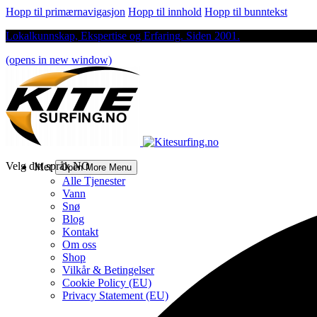
Hopp til primærnavigasjon
Hopp til innhold
Hopp til bunntekst
Lokalkunnskap, Ekspertise og Erfaring. Siden 2001.
(opens in new window)
Velg ditt språk
NO
Mer
Open More Menu
Alle Tjenester
Vann
Snø
Blog
Kontakt
Om oss
Shop
Vilkår & Betingelser
Cookie Policy (EU)
Privacy Statement (EU)